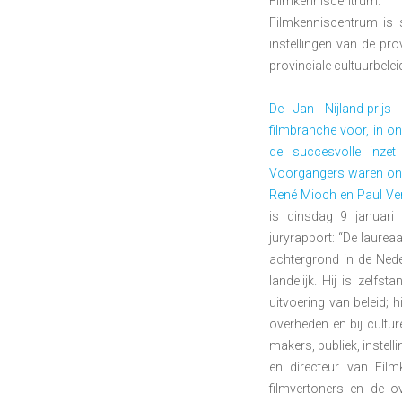
Filmkenniscentrum.
Filmkenniscentrum is 
instellingen van de pro
provinciale cultuurbele
De Jan Nijland-prijs
filmbranche voor, in o
de succesvolle inzet
Voorgangers waren onde
René Mioch en Paul Ve
is dinsdag 9 januari
juryrapport: “De laurea
achtergrond in de Nede
landelijk. Hij is zelfst
uitvoering van beleid; 
overheden en bij culture
makers, publiek, instell
en directeur van Fil
filmvertoners en de ov