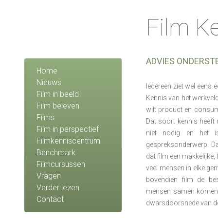
Film K
ADVIES ONDERST
Home
Nieuws
Iedereen ziet wel eens e
Film in beeld
Kennis van het werkveld
Film beleven
wilt product en consu
Films
Dat soort kennis heeft
Film in perspectief
niet nodig en het is
Filmkenniscentrum
gespreksonderwerp. Dat
Benchmark
dat film een makkelijke,
Filmcursussen
veel mensen in elke gem
Vragen
bovendien film de bes
Verder lezen
mensen samen komen en
Contact
dwarsdoorsnede van de