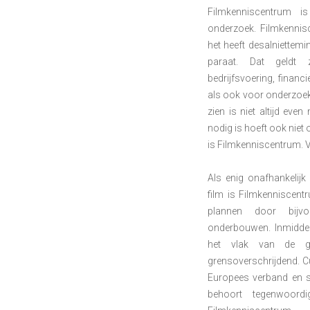
Filmkenniscentrum i
onderzoek. Filmkennis
het heeft desalniettemi
paraat. Dat geldt 
bedrijfsvoering, finan
als ook voor onderzoek
zien is niet altijd even
nodig is hoeft ook niet 
is Filmkenniscentrum. Vo
Als enig onafhankelij
film is Filmkenniscen
plannen door bijv
onderbouwen. Inmiddel
het vlak van de gren
grensoverschrijdend. C
Europees verband en s
behoort tegenwoord